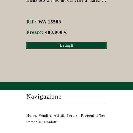
silenzioso a 1400 mt dal viale a mare,. . .
Rif.:
WA 15588
Prezzo:
400.000 €
[Dettagli]
Navigazione
Home
,
Vendite
,
Affitti
,
Servizi
,
Proponi il Tuo
immobile
,
Contatti