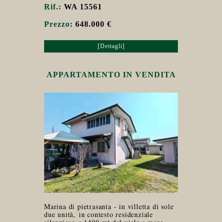
Rif.:
WA 15561
Prezzo:
648.000 €
[Dettagli]
APPARTAMENTO IN VENDITA
Marina di pietrasanta - in villetta di sole
due unità, in contesto residenziale