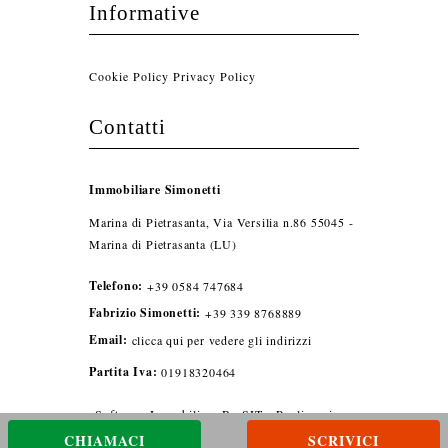
Informative
Cookie Policy
Privacy Policy
Contatti
Immobiliare Simonetti
Marina di Pietrasanta, Via Versilia n.86 55045 -
Marina di Pietrasanta (LU)
Telefono:
+39 0584 747684
Fabrizio Simonetti:
+39 339 8768889
Email:
clicca qui per vedere gli indirizzi
Partita Iva:
01918320464
Software Immobiliare By SIT
-
Realizzazione
sito By Sit Versilia
CHIAMACI
SCRIVICI